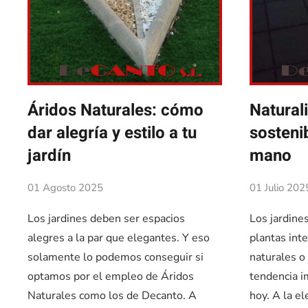
Áridos Naturales: cómo
Natural
dar alegría y estilo a tu
sostenib
jardín
mano
01 Agosto 2025
01 Julio 202
Los jardines deben ser espacios
Los jardine
alegres a la par que elegantes. Y eso
plantas int
solamente lo podemos conseguir si
naturales o
optamos por el empleo de Áridos
tendencia i
Naturales como los de Decanto. A
hoy. A la el