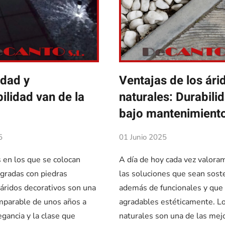
idad y
Ventajas de los ári
ilidad van de la
naturales: Durabili
bajo mantenimient
5
01 Junio 2025
s en los que se colocan
A día de hoy cada vez valor
egradas con piedras
las soluciones que sean sost
 áridos decorativos son una
además de funcionales y que
mparable de unos años a
agradables estéticamente. Lo
egancia y la clase que
naturales son una de las mej