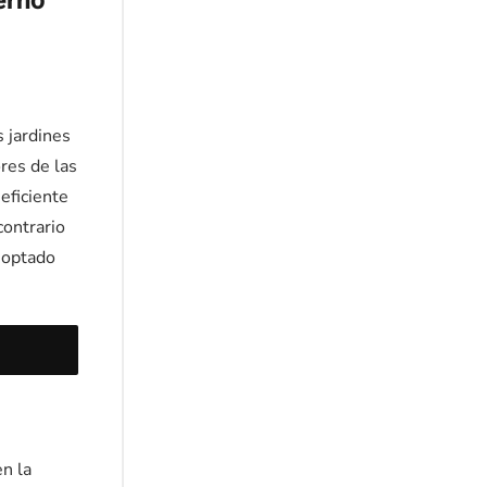
ierno
 jardines
res de las
eficiente
contrario
a optado