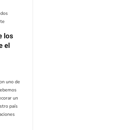
 los
e el
son uno de
 debemos
ecorar un
stro país
zaciones