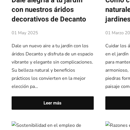
Dale alegría a tu jardín
Cómo cu
con nuestros áridos
natural
decorativos de Decanto
jardine
01 May 2025
01 Marzo 2
Dale un nuevo aire a tu jardín con los
Cuidar los á
áridos Decanto y disfruta de un espacio
en el jardí
vibrante y elegante sin complicaciones.
para manten
Su belleza natural y beneficios
armonioso, 
prácticos los convierten en la mejor
piedras for
elección pa…
paisaje co
Leer más