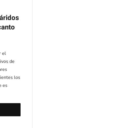
áridos
canto
 el
tivos de
ares
lientes los
e es