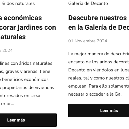
s económicas
Descubre nuestros 
corar jardines con
en la Galería de De
naturales
01 Noviembre 2024
e 2024
La mejor manera de descubrir
encanto de los áridos decora
dines con áridos naturales,
Decanto en viéndolos en lug
s, gravas y arenas, tiene
reales, tal y como nuestros c
e beneficios económicos
emplean. Para ello solament
a propietarios de viviendas
necesario acceder a la Ga…
interesados en crear
terior…
Leer más
Leer más