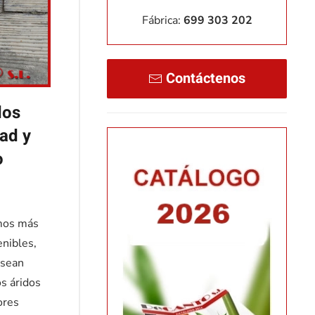
Fábrica:
699 303 202
Contáctenos
dos
dad y
o
amos más
enibles,
 sean
s áridos
ores