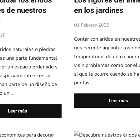
idar los áridos
Los rigores del inv
es de nuestros
en los jardines
s
01 Febrero 2025
025
Contar con áridos en nuestros
nos permite aguantar los rigo
ridos naturales o piedras
temperaturas de una manera 
n es una parte fundamental
y sin problemas como por el 
er un espacio ordenado y
si que le ocurre cuando se h
especialmente si estas
por las…
man parte de un diseño de
mo un…
Leer más
Leer más